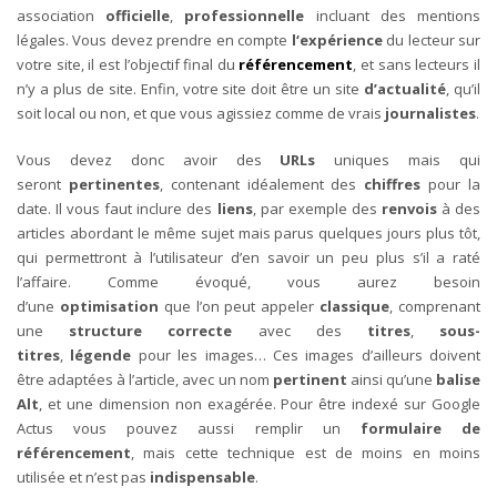
association
officielle
,
professionnelle
incluant des mentions
légales. Vous devez prendre en compte
l‘expérience
du lecteur sur
votre site, il est l’objectif final du
référencement
, et sans lecteurs il
n’y a plus de site. Enfin, votre site doit être un site
d’actualité
, qu’il
soit local ou non, et que vous agissiez comme de vrais
journalistes
.
Vous devez donc avoir des
URLs
uniques mais qui
seront
pertinentes
, contenant idéalement des
chiffres
pour la
date. Il vous faut inclure des
liens
, par exemple des
renvois
à des
articles abordant le même sujet mais parus quelques jours plus tôt,
qui permettront à l’utilisateur d’en savoir un peu plus s’il a raté
l’affaire. Comme évoqué, vous aurez besoin
d’une
optimisation
que l’on peut appeler
classique
, comprenant
une
structure correcte
avec des
titres
,
sous-
titres
,
légende
pour les images… Ces images d’ailleurs doivent
être adaptées à l’article, avec un nom
pertinent
ainsi qu’une
balise
Alt
, et une dimension non exagérée. Pour être indexé sur Google
Actus vous pouvez aussi remplir un
formulaire de
référencement
, mais cette technique est de moins en moins
utilisée et n’est pas
indispensable
.