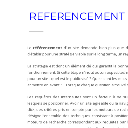
REFERENCEMENT 
Le
référencement
d’un site demande bien plus que de
d’établir pour une stratégie viable sur le long terme, un r
La stratégie est donc un élément clé qui garantit la bon
fonctionnement. Si cette étape n’inclut aucun aspect tec
pour un site : quel est le public visé ? Quels sont les mot
et mettre en avant ?… Lorsque chaque question a trouvé s
Les requêtes des internautes sont un facteur à ne surt
lesquels se positionner. Avoir un site agréable où la navi
click, des critères pris en compte par les moteurs de rec
désigne l’ensemble des techniques consistant à position
moteurs de recherche correspondant aux requêtes par le