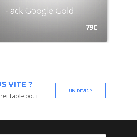
Pac
Pack Google Gold
pos
79€
S VITE ?
UN DEVIS ?
 rentable pour