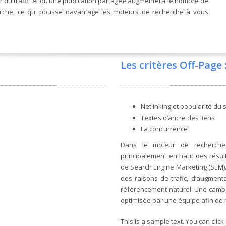
 du trafic, et qu’une publication partagée augmentera le nombre de
rche, ce qui pousse davantage les moteurs de recherche à vous
Les critères Off-Page 
Netlinking et popularité du s
Textes d’ancre des liens
La concurrence
Dans le moteur de recherche,
principalement en haut des résul
de Search Engine Marketing (SEM). L
des raisons de trafic, d’augment
référencement naturel. Une camp
optimisée par une équipe afin de 
This is a sample text. You can click 