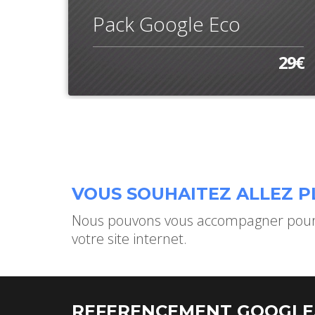
Pack Google Eco
249€
29€
VOUS SOUHAITEZ ALLEZ PL
Nous pouvons vous accompagner pour 
votre site internet.
REFERENCEMENT GOOGLE,