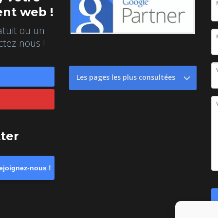
nt web !
atuit ou un
ctez-nous !
Les pages les plus consultées
tter
ejoignez-nous !