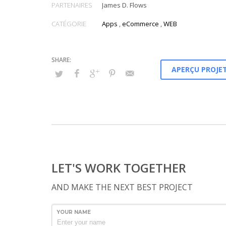
Conveniently maximize ethical portals with strategic appli
PARTENAIRES
James D. Flows
Distinctively generate interactive web.
CATÉGORIE
Apps
,
eCommerce
,
WEB
APERÇU PROJET
LET'S WORK TOGETHER
AND MAKE THE NEXT BEST PROJECT
YOUR NAME