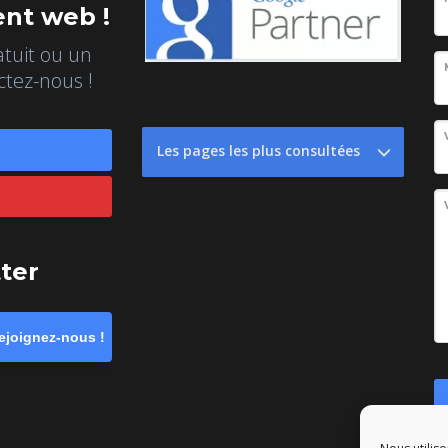
nt web !
atuit ou un
ctez-nous !
Les pages les plus consultées
tter
ejoignez-nous !