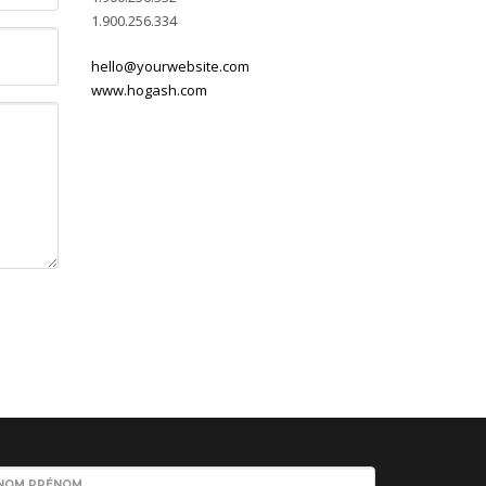
1.900.256.334
hello@yourwebsite.com
www.hogash.com
NOM PRÉNOM