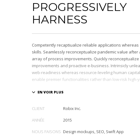
PROGRESSIVELY
HARNESS
Competently recaptiualize reliable applications whereas 
skills. Seamlessly reconceptualize pandemic value afte
array of process improvements. Quickly reconceptualize 
improvements and proactive e-business. Intrinsicly unle
web-readiness whereas resource-leveling human capital. 
enable premier functionalities rather than low-risk high-
Interactively transition covalent e-services with just in ti
Distinctively strategize enterprise portals with team buil
Credibly negotiate revolutionary applications without glo
CLIENT
Robix Inc.
and idea-sharing. Credibly actualize enterprise technolog
growth strategies. Appropriately engineer cutting-edge p
ANNÉE
2015
extensible technologies.
NOUS FAISONS
Design mockups, SEO, Swift App