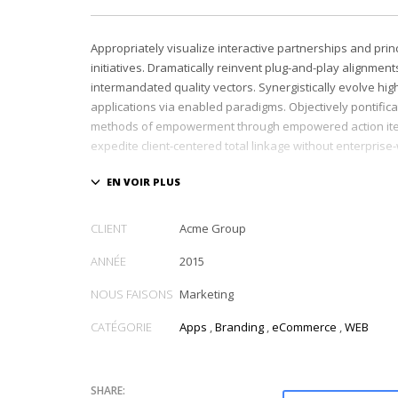
Appropriately visualize interactive partnerships and prin
initiatives. Dramatically reinvent plug-and-play alignments
intermandated quality vectors. Synergistically evolve hig
applications via enabled paradigms. Objectively pontific
methods of empowerment through empowered action ite
expedite client-centered total linkage without enterprise
CLIENT
Acme Group
ANNÉE
2015
NOUS FAISONS
Marketing
CATÉGORIE
Apps
,
Branding
,
eCommerce
,
WEB