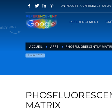
UN PROJET ? APPELEZ LE: 06 04 
COMMENT ACHETER UN PRESTATION 
1
2
Choisir la prestation
A
RÉFÉRENCEMENT
CRÉ
Vous recevrez sous 5 jours ouvrés un mail de
confir
ACCUEIL
APPS
PHOSFLUORESCENTLY MATR
6 août 2026
PHOSFLUORESCE
MATRIX