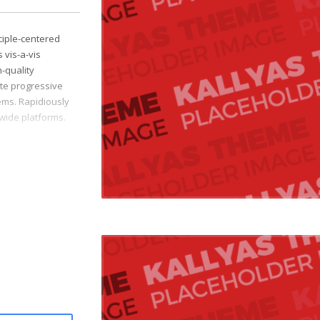
ciple-centered
 vis-a-vis
h-quality
ate progressive
ms. Rapidiously
-wide platforms.