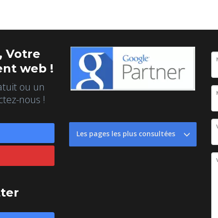
 Votre
nt web !
atuit ou un
ctez-nous !
Les pages les plus consultées
tter