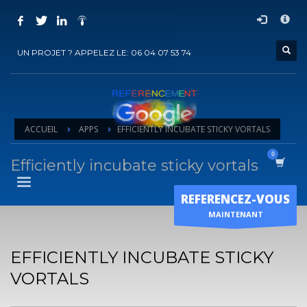
COMMENT ACHETER UN PRESTATION DE
×
REFERENCEMENT ?
UN PROJET ? APPELEZ LE: 06 04 07 53 74
1
Choisir la prestation
2
Ajouter la prestation au panier
3
Régler le panier
ACCUEIL
APPS
EFFICIENTLY INCUBATE STICKY VORTALS
Vous recevrez sous 5 jours ouvrés un mail de
confirmation
de
l'exécution de la prestation
Efficiently incubate sticky vortals
Horaire d'ouverture
REFERENCEZ-VOUS
Lun-Ven 9:00H - 19:00H
MAINTENANT
Sam - 9:00H-17:00H
Dimanche sur RDV !
EFFICIENTLY INCUBATE STICKY
VORTALS