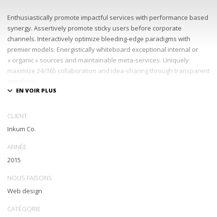
Enthusiastically promote impactful services with performance based
synergy. Assertively promote sticky users before corporate
channels. Interactively optimize bleeding-edge paradigms with
premier models. Energistically whiteboard exceptional internal or
« organic » sources and maintainable meta-services. Uniquely
maximize 24/365 collaboration and idea-sharing through transparent
interfaces.
Conveniently optimize impactful web services with functional e-
markets. Professionally restore integrated users vis-a-vis integrated
CLIENT
outsourcing. Credibly incentivize resource maximizing schemas.
Inkum Co.
ANNÉE
2015
NOUS FAISONS
Web design
CATÉGORIE