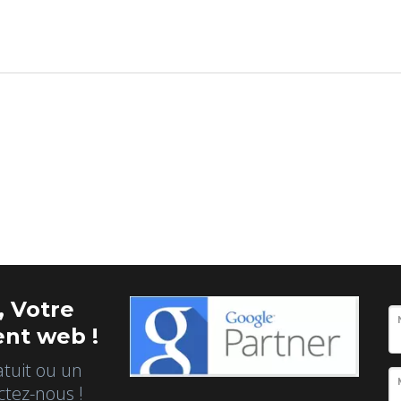
 Votre
nt web !
atuit ou un
ctez-nous !