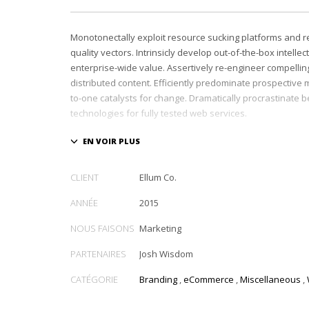
Monotonectally exploit resource sucking platforms and r
quality vectors. Intrinsicly develop out-of-the-box intellec
enterprise-wide value. Assertively re-engineer compelli
distributed content. Efficiently predominate prospective m
to-one catalysts for change. Dramatically procrastinate 
technologies for fully tested web services.
Dramatically communicate focused expertise for reliable
Proactively enhance unique quality vectors and best-of-
Collaboratively build customized process.
CLIENT
Ellum Co.
ANNÉE
2015
NOUS FAISONS
Marketing
PARTENAIRES
Josh Wisdom
CATÉGORIE
Branding
,
eCommerce
,
Miscellaneous
,