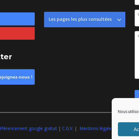
Les pages les plus consultées
tter
ejoignez-nous !
Nous utiliso
éférencement google gratuit
|
C.G.V.
|
Mentions légales
|All rights r
Ac