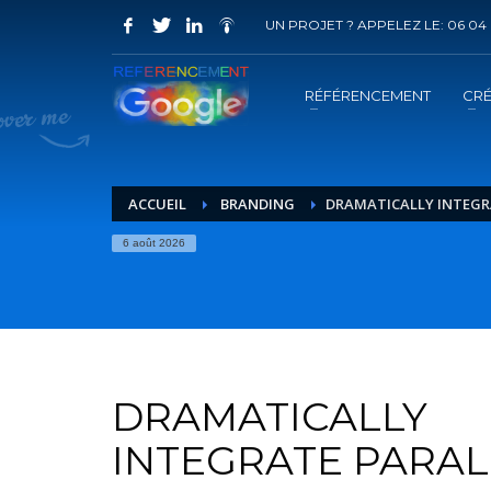
UN PROJET ? APPELEZ LE: 06 04 
COMMENT ACHETER UN PRESTATION 
1
2
Choisir la prestation
A
RÉFÉRENCEMENT
CRÉ
Vous recevrez sous 5 jours ouvrés un mail de
confir
ACCUEIL
BRANDING
DRAMATICALLY INTEGR
6 août 2026
DRAMATICALLY
INTEGRATE PARAL