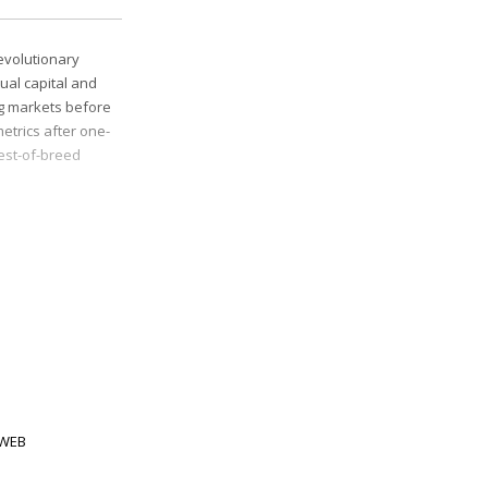
evolutionary
tual capital and
ng markets before
etrics after one-
best-of-breed
 alignments.
breed information.
WEB