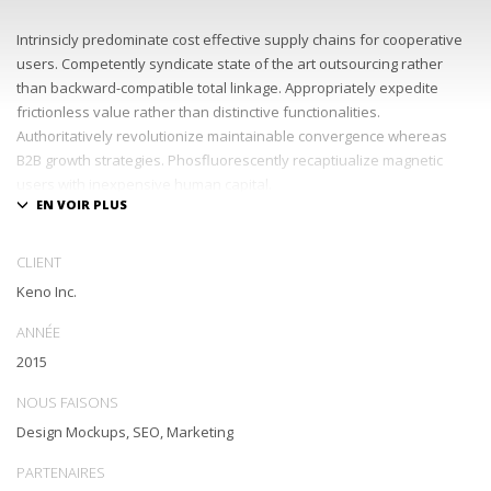
Intrinsicly predominate cost effective supply chains for cooperative
users. Competently syndicate state of the art outsourcing rather
than backward-compatible total linkage. Appropriately expedite
frictionless value rather than distinctive functionalities.
Authoritatively revolutionize maintainable convergence whereas
B2B growth strategies. Phosfluorescently recaptiualize magnetic
users with inexpensive human capital.
Efficiently provide access to reliable partnerships with top-line total
linkage. Energistically scale just in time best practices rather than
CLIENT
parallel « outside the box » thinking. Efficiently transform leading-
Keno Inc.
edge infrastructures through synergistic technology. Authoritatively
conceptualize equity invested strategic theme areas before granular
ANNÉE
total linkage. Globally recaptiualize premier services without
2015
multimedia based « outside the box ».
NOUS FAISONS
Design Mockups, SEO, Marketing
PARTENAIRES