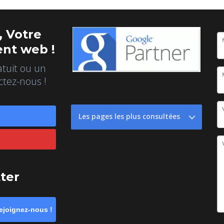
 Votre
nt web !
atuit ou un
ctez-nous !
Les pages les plus consultées
tter
ejoignez-nous !