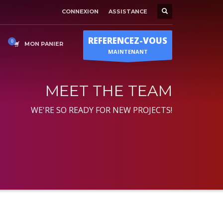
CONNEXION
ASSISTANCE
Horaire d'ouverture
×
Lun-Ven 9:00H - 19:00H
REFERENCEZ-VOUS
Sam - 9:00H-17:00H
MON PANIER
MAINTENANT
Dimanche sur RDV !
MEET THE TEAM
WE'RE SO READY FOR NEW PROJECTS!