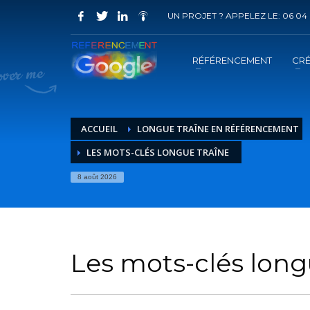
UN PROJET ? APPELEZ LE: 06 04 
COMMENT ACHETER UN PRESTATION 
1
2
Choisir la prestation
A
RÉFÉRENCEMENT
CRÉ
Vous recevrez sous 5 jours ouvrés un mail de
confir
ACCUEIL
LONGUE TRAÎNE EN RÉFÉRENCEMENT
LES MOTS-CLÉS LONGUE TRAÎNE
8 août 2026
Les mots-clés long