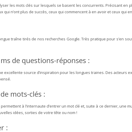
yser les mots clés sur lesquels se basent les concurrents. Précisant en 
eux qui n’ont plus de succès, ceux qui commencent à en avoir et ceux qui e
longue traîne tirés de nos recherches Google. Très pratique pour s’en so
rums de questions-réponses :
e excellente source d’inspiration pour les longues traines. Des acteurs e
pensé.
 de mots-clés :
 permettent à l’internaute d’entrer un mot clé et, suite à ce dernier, une m
velles idées, sorties de votre tête ou nom !
r :