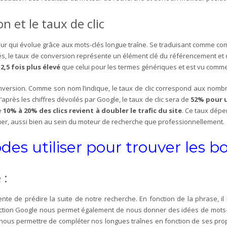
on et le taux de clic
eur qui évolue grâce aux mots-clés longue traîne. Se traduisant comme comm
hés, le taux de conversion représente un élément clé du référencement et de 
 2,5 fois plus élevé
que celui pour les termes génériques et est vu comme
e conversion. Comme son nom l’indique, le taux de clic correspond aux nomb
’après les chiffres dévoilés par Google, le taux de clic sera de
52% pour u
e
10% à 20% des clics revient à doubler le trafic du site
. Ce taux dép
oluer, aussi bien au sein du moteur de recherche que professionnellement.
odes utiliser pour trouver les 
 :
nte de prédire la suite de notre recherche. En fonction de la phrase, i
onction Google nous permet également de nous donner des idées de mots-c
 nous permettre de compléter nos longues traînes en fonction de ses pro