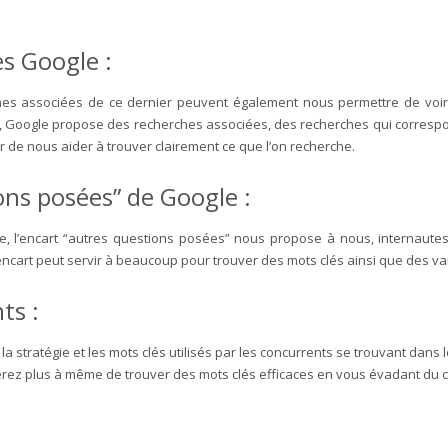
es Google :
hes associées de ce dernier peuvent également nous permettre de voir 
r, Google propose des recherches associées, des recherches qui corres
r de nous aider à trouver clairement ce que l’on recherche.
ons posées” de Google :
e, l’encart “autres questions posées” nous propose à nous, internaute
encart peut servir à beaucoup pour trouver des mots clés ainsi que des var
ts :
a stratégie et les mots clés utilisés par les concurrents se trouvant dans
serez plus à même de trouver des mots clés efficaces en vous évadant du c