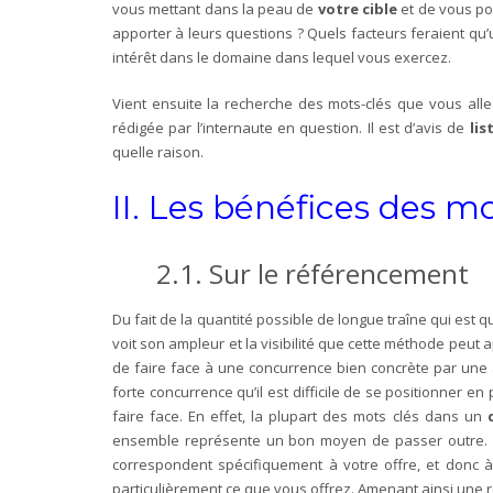
vous mettant dans la peau de
votre cible
et de vous po
apporter à leurs questions ? Quels facteurs feraient qu’u
intérêt dans le domaine dans lequel vous exercez.
Vient ensuite la recherche des mots-clés que vous alle
rédigée par l’internaute en question. Il est d’avis de
lis
quelle raison.
II. Les bénéfices des m
2.1. Sur le référencement
Du fait de la quantité possible de longue traîne qui est q
voit son ampleur et la visibilité que cette méthode peut 
de faire face à une concurrence bien concrète par une a
forte concurrence qu’il est difficile de se positionner 
faire face. En effet, la plupart des mots clés dans un
ensemble représente un bon moyen de passer outre. C’e
correspondent spécifiquement à votre offre, et donc à 
particulièrement ce que vous offrez. Amenant ainsi une 