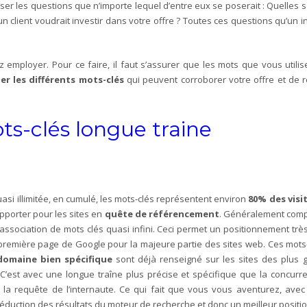
ser les questions que n’importe lequel d’entre eux se poserait : Quelles
n client voudrait investir dans votre offre ? Toutes ces questions qu’un int
z employer. Pour ce faire, il faut s’assurer que les mots que vous utili
ter les différents mots-clés
qui peuvent corroborer votre offre et de réf
ots-clés longue traine
uasi illimitée, en cumulé, les mots-clés représentent environ
80% des visit
apporter pour les sites en
quête de référencement
. Généralement compo
ssociation de mots clés quasi infini. Ceci permet un positionnement très
en première page de Google pour la majeure partie des sites web. Ces mots-
domaine bien spécifique
sont déjà renseigné sur les sites des plus 
st avec une longue traîne plus précise et spécifique que la concurre
la requête de l’internaute. Ce qui fait que vous vous aventurez, avec
réduction des résultats du moteur de recherche et donc un meilleur posit