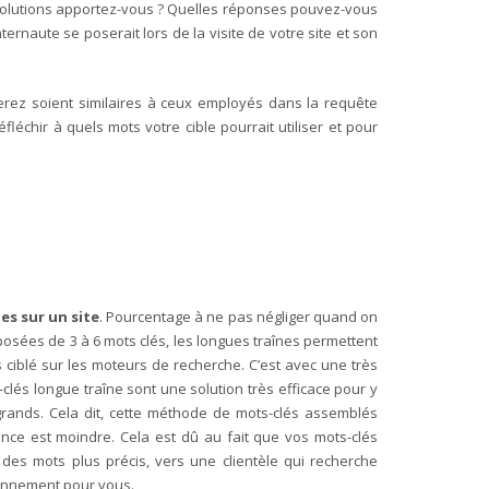
 solutions apportez-vous ? Quelles réponses pouvez-vous
ernaute se poserait lors de la visite de votre site et son
serez soient similaires à ceux employés dans la requête
léchir à quels mots votre cible pourrait utiliser et pour
es sur un site
. Pourcentage à ne pas négliger quand on
sées de 3 à 6 mots clés, les longues traînes permettent
 ciblé sur les moteurs de recherche. C’est avec une très
clés longue traîne sont une solution très efficace pour y
grands. Cela dit, cette méthode de mots-clés assemblés
nce est moindre. Cela est dû au fait que vos mots-clés
 des mots plus précis, vers une clientèle qui recherche
ionnement pour vous.