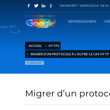
UN PROJET ? APPELEZ LE: 06 04 
COMMENT ACHETER UN PRESTATION 
1
2
Choisir la prestation
A
RÉFÉRENCEMENT
CRÉ
Vous recevrez sous 5 jours ouvrés un mail de
confir
ACCUEIL
HTTPS
MIGRER D’UN PROTOCOLE À L’AUTRE: LE CAS HTTP
6 août 2026
Migrer d’un protoco