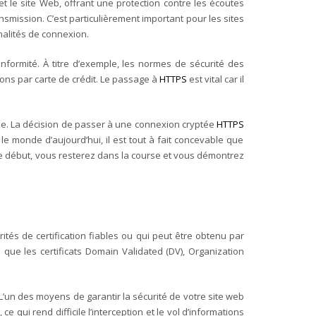
et le site Web, offrant une protection contre les écoutes
smission. C’est particulièrement important pour les sites
nalités de connexion.
onformité. À titre d’exemple, les normes de sécurité des
ons par carte de crédit. Le passage à
HTTPS
est vital car il
ale. La décision de passer à une connexion cryptée
HTTPS
e monde d’aujourd’hui, il est tout à fait concevable que
e début, vous resterez dans la course et vous démontrez
orités de certification fiables ou qui peut être obtenu par
s que les certificats Domain Validated (DV), Organization
. L’un des moyens de garantir la sécurité de votre site web
ce qui rend difficile l’interception et le vol d’informations