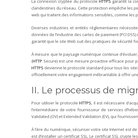
La connexion cryptée du protocole
HTTPS
garantit la co
clandestines du réseau. Cette protection empêche les pir
web qui traitent des informations sensibles, comme les 
Diverses industries et entités réglementaires nécessi
données de l’industrie des cartes de paiement (PCI DSS) i
garantit que le site Web suit des pratiques de sécurité f
À mesure que le paysage numérique continue d’évoluer, l
(
HTTP
Secure) est une mesure proactive efficace pour pr
HTTPS
devienne le protocole standard pour tous les site
officiellement votre engagement inébranlable à offrir une
II. Le processus de mig
Pour utiliser le protocole
HTTPS
, il est nécessaire d’acq
l’intermédiaire de votre fournisseur de services d’héber
Validated (OV) et Extended Validation (EV), qui fournissen
À l’ère du numérique, sécuriser votre site Internet est de
est d’installer un certificat SSL. Le certificat SSL crypte 