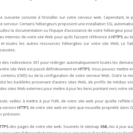
pe suivante consiste à l’installer sur votre serveur web. Cependant, le p
e serveur. Certains hébergeurs proposent une installation SSL automatisé
onsultez la documentation ou l’équipe d’assistance de votre hébergeur pour
rces internes de votre site Web pour qu’ils fassent référence à
HTTPS
au li
e et toutes les autres ressources hébergées sur votre site Web. Le fa
 cassées.
ce des redirections 301 pour rediriger automatiquement toutes les dema
 votre site Web est passé définitivement en
HTTPS
. Vous pouvez mettre en
e contenu (CMS) ou de la configuration de votre serveur Web.
Outre la mis
clut les backlinks provenant d’autres sites Web, de profils de médias so
s sites Web externes pour mettre à jour les liens pointant vers votre si
le, veillez à mettre à jour l’URL de votre site web pour qu’elle reflète 
la version
HTTPS
de votre site web en tant que nouvelle propriété dans G
c précision.
TTPS
des pages de votre site web. Soumets le sitemap
XML
mis à jour au