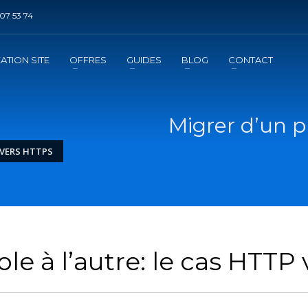
07 53 74
DE REFERENCEMENT ?
3
jouter la prestation au panier
Régler le panier
ATION SITE
OFFRES
GUIDES
BLOG
CONTACT
mation
de l'exécution de la prestation
Migrer d’un pr
 VERS HTTPS
le à l’autre: le cas HTTP