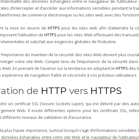
nfidentialité des données échangées entre le navigateur de l’utilisateur 
ates d’intercepter et d’accéder aux informations sensibles pendant la tran
plateformes de commerce électronique ou les sites web avec des fonction
tent la mise en œuvre de
HTTPS
pour les sites web afin d’atteindre la c
mposent l’utilisation de
HTTPS
pour les sites Web effectuant des transacti
ondamentales et satisfait aux exigences globales de l’industrie.
’importance du maintien de la sécurité des sites Web devient plus cruci
otéger votre site Web. Compte tenu de l’importance de la sécurité dans l
s Web. En prenant de l’avance sur la tendance en adoptant le
HTTPS
dès l
 expérience de navigation fiable et sécurisée à vos précieux utilisateurs.
ration de
HTTP
vers
HTTPS
uérir un certificat SSL (Secure Sockets Layer), qui est délivré par des aut
gement Web. Il existe différentes options pour les certificats SSL, telle
t différents niveaux de validation et d’assurance.
 la plus haute importance, surtout lorsqu’il s’agit d’informations sensibles
les données échangées entre votre site Web et le navigateur de l’utilisateur, 