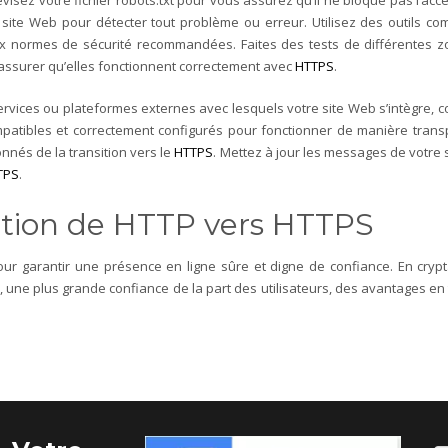
évisez votre fichier robots.txt pour vous assurez qu’il ne bloque pas l’
tre site Web pour détecter tout problème ou erreur. Utilisez des outils c
aux normes de sécurité recommandées. Faites des tests de différentes z
’assurer qu’elles fonctionnent correctement avec
HTTPS
.
services ou plateformes externes avec lesquels votre site Web s’intègre, 
mpatibles et correctement configurés pour fonctionner de manière tran
onnés de la transition vers le
HTTPS
. Mettez à jour les messages de votre s
TPS
.
ation de HTTP vers HTTPS
our garantir une présence en ligne sûre et digne de confiance. En cryp
e, une plus grande confiance de la part des utilisateurs, des avantages 