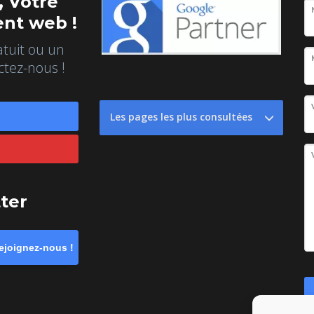
 Votre
nt web !
atuit ou un
ctez-nous !
Les pages les plus consultées
tter
ejoignez-nous !