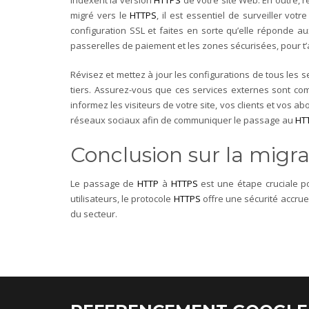
indexent la version
HTTPS
de votre site Web. En outre, r
migré vers le
HTTPS
, il est essentiel de surveiller vo
configuration SSL et faites en sorte qu’elle réponde 
passerelles de paiement et les zones sécurisées, pour t
Révisez et mettez à jour les configurations de tous les 
tiers. Assurez-vous que ces services externes sont co
informez les visiteurs de votre site, vos clients et vos ab
réseaux sociaux afin de communiquer le passage au
HT
Conclusion sur la migr
Le passage de
HTTP
à
HTTPS
est une étape cruciale p
utilisateurs, le protocole
HTTPS
offre une sécurité accru
du secteur.