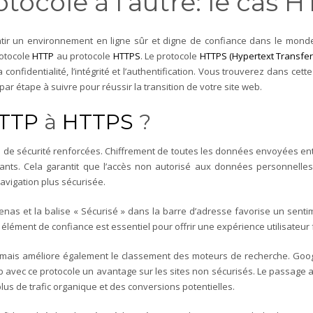
tocole à l’autre: le cas
antir un environnement en ligne sûr et digne de confiance dans le mond
rotocole
HTTP
au protocole
HTTPS
. Le protocole
HTTPS (Hypertext Transfer
la confidentialité, l’intégrité et l’authentification. Vous trouverez dans c
par étape à suivre pour réussir la transition de votre site web.
TTP
à
HTTPS
?
 de sécurité renforcées. Chiffrement de toutes les données envoyées entre
eillants. Cela garantit que l’accès non autorisé aux données personnell
avigation plus sécurisée.
as et la balise « Sécurisé » dans la barre d’adresse favorise un sentim
élément de confiance est essentiel pour offrir une expérience utilisateur fa
 mais améliore également le classement des moteurs de recherche. Goog
avec ce protocole un avantage sur les sites non sécurisés. Le passage 
plus de trafic organique et des conversions potentielles.