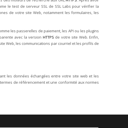
accès des moteurs de recherche aux URL
HTTPS
.
Après avoir
omme le test de serveur SSL de SSL Labs pour vérifier la
ones de votre site Web, notamment les formulaires, les
comme les passerelles de paiement, les API ou les plugins
sparente avec la version
HTTPS
de votre site Web.
Enfin,
ite Web, les communications par courriel et les profils de
tant les données échangées entre votre site web et les
en termes de référencement et une conformité aux normes