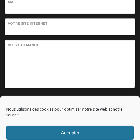
MAIL
VOTRE SITE INTERNET
VOTRE DEMANDE
Envoyer votre demande
Nous utilisons des cookies pour optimiser notre site web et notre
service.
Accepter
© 2010 - 2023 Copyright by
Référencement google gratuit
|