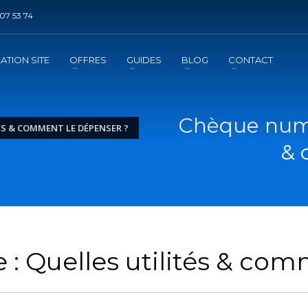
07 53 74
DE REFERENCEMENT ?
3
jouter la prestation au panier
Régler le panier
ATION SITE
OFFRES
GUIDES
BLOG
CONTACT
mation
de l'exécution de la prestation
Chèque numér
ÉS & COMMENT LE DÉPENSER ?
& 
 Quelles utilités & com