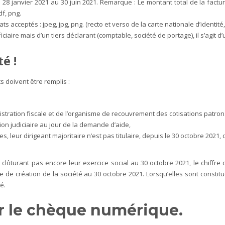
28 janvier 2021 au 30 juin 2021. Remarque : Le montant total de la factur
df, png.
ts acceptés : jpeg, jpg, png. (recto et verso de la carte nationale d’identit
ire mais d’un tiers déclarant (comptable, société de portage), il s’agit d’
té !
s doivent être remplis :
inistration fiscale et de l’organisme de recouvrement des cotisations patron
ion judiciaire au jour de la demande d’aide,
, leur dirigeant majoritaire n’est pas titulaire, depuis le 30 octobre 2021, d
clôturant pas encore leur exercice social au 30 octobre 2021, le chiffre d
e de création de la société au 30 octobre 2021.
Lorsqu’elles sont constit
é.
ser le chèque numérique.