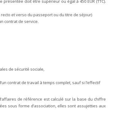
e présentée doit être supérieur ou égal à 450 EUR (TTC).
é, recto et verso du passeport ou du titre de séjour)
un contrat de service.
ales de sécurité sociale,
’un contrat de travail à temps complet, sauf si l’effectif
’affaires de référence est calculé sur la base du chiffre
uées sous forme d’association, elles sont assujetties aux