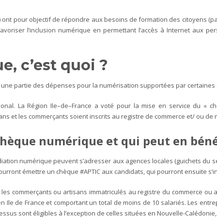
ont pour objectif de répondre aux besoins de formation des citoyens (part
 favoriser l’inclusion numérique en permettant l’accès à Internet aux per
e, c’est quoi ?
vrir une partie des dépenses pour la numérisation supportées par certaines
ional. La Région Ile–de–France a voté pour la mise en service du « chè
sans et les commerçants soient inscrits au registre de commerce et/ ou de 
chèque numérique et qui peut en béné
tion numérique peuvent s’adresser aux agences locales (guichets du servi
rront émettre un chèque #APTIC aux candidats, qui pourront ensuite s’insc
les commerçants ou artisans immatriculés au registre du commerce ou a
n Ile de France et comportant un total de moins de 10 salariés. Les entr
essus sont éligibles à l’exception de celles situées en Nouvelle-Calédonie,