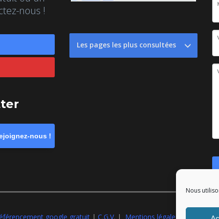
ctez-nous !
Les pages les plus consultées
tter
ejoignez-nous !
Nous utiliso
éférencement google gratuit
|
C.G.V.
|
Mentions légales
|All rights r
Ac