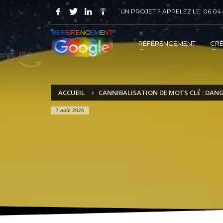
UN PROJET ? APPELEZ LE: 06 04 
COMMENT ACHETER UN PRESTATION 
1
2
Choisir la prestation
A
RÉFÉRENCEMENT
CRÉ
Vous recevrez sous 5 jours ouvrés un mail de
confir
ACCUEIL
CANNIBALISATION DE MOTS CLÉ : DANG
7 août 2026