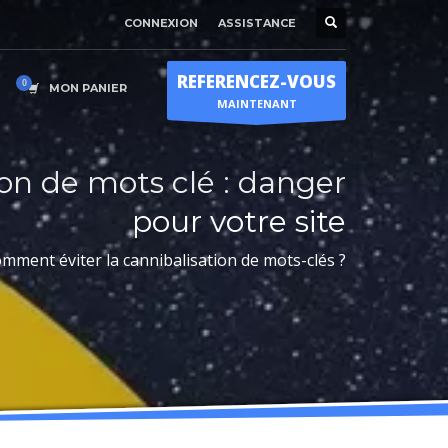
CONNEXION
ASSISTANCE
Horaire d'ouverture
×
Lun-Ven 9:00H - 19:00H
REFERENCEZ-VOUS
Sam - 9:00H-17:00H
MON PANIER
MAINTENANT
Dimanche sur RDV !
on de mots clé : danger
pour votre site
mment éviter la cannibalisation de mots-clés ?