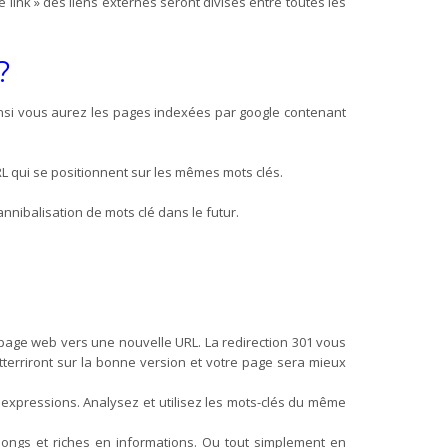
 link » des liens externes seront divisés entre toutes les
?
ainsi vous aurez les pages indexées par google contenant
RL qui se positionnent sur les mêmes mots clés.
nnibalisation de mots clé dans le futur.
page web vers une nouvelle URL
. La redirection 301 vous
atterriront sur la bonne version et votre page sera mieux
s expressions. Analysez et utilisez les mots-clés du même
 longs et riches en informations. Ou tout simplement en