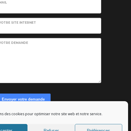
MAIL
VOTRE SITE INTERNET
VOTRE DEMANDE
Envoyer votre demande
ns des cookies pour optimiser notre site web et notre service.
eserved - Tous droits réservés.
cepter
Refuser
Préférences