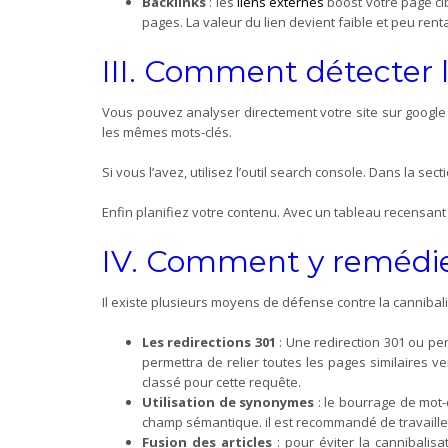
Backlinks
: les
liens externes
boost votre page cib
pages. La valeur du lien devient faible et peu renta
III. Comment détecter l
Vous pouvez analyser directement votre site sur google 
les mêmes mots-clés.
Si vous l’avez, utilisez l’outil search console. D
ans la sect
Enfin planifiez votre contenu. Avec un tableau recensant
IV. Comment y remédie
Il existe plusieurs moyens de défense contre la cannibali
Les redirections 301
:
Une
redirection
301 ou pe
permettra de relier toutes les pages similaires v
classé pour cette requête.
Utilisation de synonymes
: le bourrage de mot-
champ sémantique. il est recommandé de travaille
Fusion des articles
: pour éviter la cannibalis