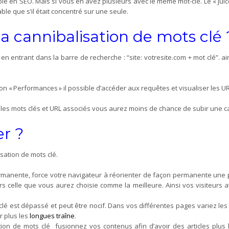
le en SEO. Mais si vous en avez plusieurs avec le même mot-clé. Le « juice
ble que s’il était concentré sur une seule.
a cannibalisation de mots clé 
en entrant dans la barre de recherche : “site: votresite.com + mot clé”. 
ion « Performances » il possible d’accéder aux requêtes et visualiser les U
 les mots clés et URL associés vous aurez moins de chance de subir une ca
r ?
sation de mots clé.
rmanente, force votre navigateur à
réorienter de façon permanente une 
ers celle que vous aurez choisie comme la meilleure. Ainsi vos visiteurs 
clé est dépassé et peut être nocif. Dans vos différentes pages variez le
r plus les
longues traîne
.
ation de mots clé fusionnez vos contenus afin d’avoir des articles plus