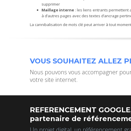
supprimer
Maillage interne
: les liens entrants permetten
à d’autres pages avec des textes d’ancrage pertin
La cannibalisation de mots clé peut arriver à tout moment 
VOUS SOUHAITEZ ALLEZ PL
Nous pouvons vous accompagner pour 
votre site internet.
REFERENCEMENT GOOGLE,
partenaire de référenceme
Un projet digital, un référencement gr