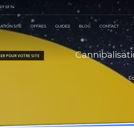
07 53 74
DE REFERENCEMENT ?
3
jouter la prestation au panier
Régler le panier
ATION SITE
OFFRES
GUIDES
BLOG
CONTACT
mation
de l'exécution de la prestation
Cannibalisati
ER POUR VOTRE SITE
Co