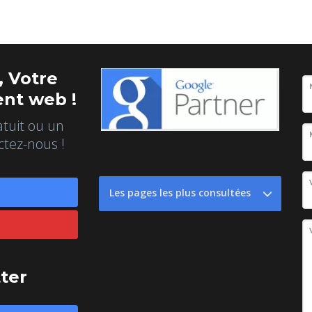
 Votre
nt web !
atuit ou un
ctez-nous !
Les pages les plus consultées
tter