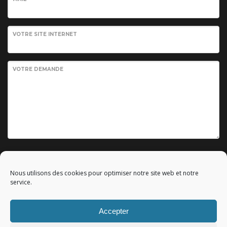
VOTRE SITE INTERNET
VOTRE DEMANDE
Envoyer votre demande
Nous utilisons des cookies pour optimiser notre site web et notre
service.
Accepter
© 2010 - 2023 Copyright by
Référencement google gratuit
|