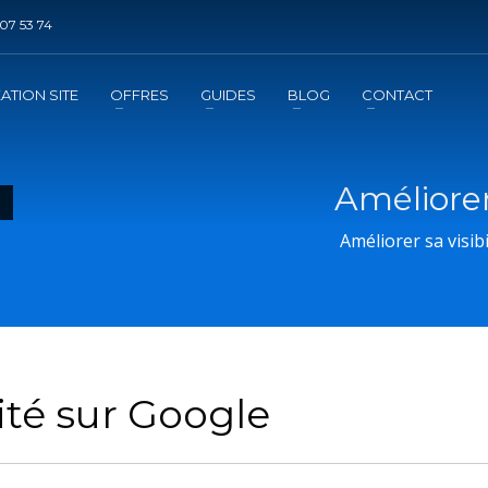
07 53 74
DE REFERENCEMENT ?
3
jouter la prestation au panier
Régler le panier
ATION SITE
OFFRES
GUIDES
BLOG
CONTACT
mation
de l'exécution de la prestation
Améliorer
Améliorer sa visibi
lité sur Google