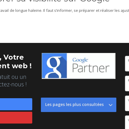
travail de longue haleine. Il faut s’informer, se préparer et réaliser les 
 Votre
nt web !
atuit ou un
ctez-nous !
Les pages les plus consultées