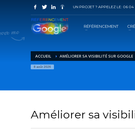
UN PROJET ? APPELEZ LE: 06 04 
COMMENT ACHETER UN PRESTATION 
1
2
Choisir la prestation
A
RÉFÉRENCEMENT
CRÉ
Vous recevrez sous 5 jours ouvrés un mail de
confir
ACCUEIL
AMÉLIORER SA VISIBILITÉ SUR GOOGLE
8 août 2026
Améliorer sa visibi