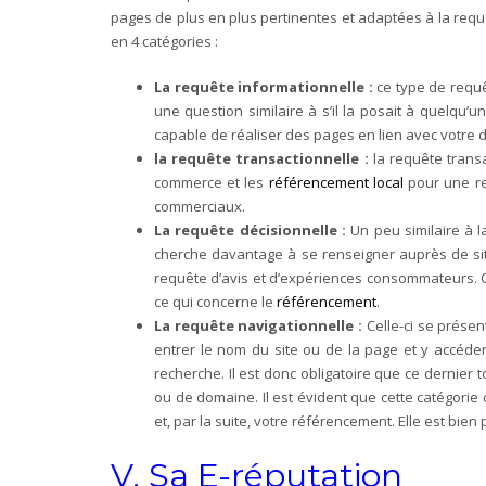
pages de plus en plus pertinentes et adaptées à la requêt
en 4 catégories :
La requête informationnelle :
ce type de requêt
une question similaire à s’il la posait à quelqu
capable de réaliser des pages en lien avec votre d
la requête transactionnelle :
la requête transa
commerce et les
référencement local
pour une re
commerciaux.
La requête décisionnelle :
Un peu similaire à la
cherche davantage à se renseigner auprès de site
requête d’avis et d’expériences consommateurs. Ce
ce qui concerne le
référencement
.
La requête navigationnelle :
Celle-ci se présen
entrer le nom du site ou de la page et y accéder
recherche. Il est donc obligatoire que ce dernie
ou de domaine. Il est évident que cette catégorie 
et, par la suite, votre référencement. Elle est bien 
V. Sa E-réputation