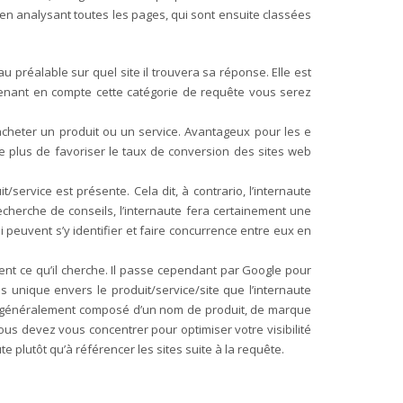
t en analysant toutes les pages, qui sont ensuite classées
u préalable sur quel site il trouvera sa réponse. Elle est
 prenant en compte cette catégorie de requête vous serez
 acheter un produit ou un service. Avantageux pour les e
 plus de favoriser le taux de conversion des sites web
/service est présente. Cela dit, à contrario, l’internaute
echerche de conseils, l’internaute fera certainement une
 peuvent s’y identifier et faire concurrence entre eux en
nt ce qu’il cherche. Il passe cependant par Google pour
s unique envers le produit/service/site que l’internaute
 est généralement composé d’un nom de produit, de marque
ous devez vous concentrer pour optimiser votre visibilité
ute plutôt qu’à référencer les sites suite à la requête.