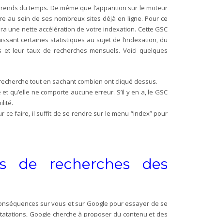
ui prends du temps. De même que l’apparition sur le moteur
gre au sein de ses nombreux sites déjà en ligne. Pour ce
era une nette accélération de votre indexation. Cette GSC
sant certaines statistiques au sujet de l’indexation, du
s et leur taux de recherches mensuels. Voici quelques
 recherche tout en sachant combien ont cliqué dessus.
e et qu’elle ne comporte aucune erreur. S’il y en a, le GSC
lité.
r ce faire, il suffit de se rendre sur le menu “index” pour
ons de recherches des
 conséquences sur vous et sur Google pour essayer de se
statations, Google cherche à proposer du contenu et des