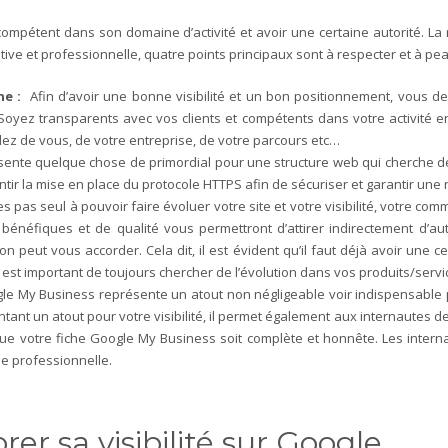
e compétent dans son domaine d’activité et avoir une certaine autorité. La
ive et professionnelle, quatre points principaux sont à respecter et à pea
e :
Afin d’avoir une bonne visibilité et un bon positionnement, vous 
oyez transparents avec vos clients et compétents dans votre activité e
ez de vous, de votre entreprise, de votre parcours etc…
sente quelque chose de primordial pour une structure web qui cherche de la
ntir la mise en place du protocole HTTPS afin de sécuriser et garantir une 
es pas seul à pouvoir faire évoluer votre site et votre visibilité, votre co
bénéfiques et de qualité vous permettront d’attirer indirectement d’autr
’on peut vous accorder. Cela dit, il est évident qu’il faut déjà avoir u
l est important de toujours chercher de l’évolution dans vos produits/servi
e My Business représente un atout non négligeable voir indispensable po
ntant un atout pour votre visibilité, il permet également aux internautes
 que votre fiche Google My Business soit complète et honnête. Les intern
he professionnelle.
rer sa visibilité sur Google