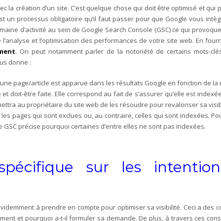
ec la création d’un site. C’est quelque chose qui doit être optimisé et q
st un processus obligatoire qu’il faut passer pour que Google vous intè
n domaine d’activité au sein de Google Search Console (GSC) ce qui provoqu
’analyse et l’optimisation des performances de votre site web. En fournis
ment
. On peut notamment parler de la notoriété de certains mots-clé
ous donne :
une page/article est apparue dans les résultats Google en fonction de la
 et doit-être faite. Elle correspond au fait de s’assurer qu’elle est indexé
ttra au propriétaire du site web de les résoudre pour revaloriser sa visibi
s les pages qui sont exclues ou, au contraire, celles qui sont indexées. Pou
le GSC précise pourquoi certaines d’entre elles ne sont pas indexées.
 spécifique sur les intenti
évidemment à prendre en compte pour optimiser sa visibilité. Ceci a des
mment et pourquoi a-t-il formuler sa demande. De plus, à travers ces con