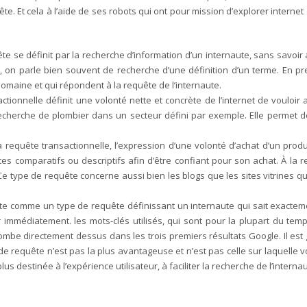
e. Et cela à l’aide de ses robots qui ont pour mission d’explorer interne
e se définit par la recherche d’information d’un internaute, sans savoir a
’un, on parle bien souvent de recherche d’une définition d’un terme. En
omaine et qui répondent à la requête de l’internaute.
ctionnelle définit une volonté nette et concrète de l’internet de vouloir
cherche de plombier dans un secteur défini par exemple. Elle permet de
 requête transactionnelle, l’expression d’une volonté d’achat d’un produit
s comparatifs ou descriptifs afin d’être confiant pour son achat. À la r
 type de requête concerne aussi bien les blogs que les sites vitrines qui
te comme un type de requête définissant un internaute qui sait exacteme
 immédiatement. les mots-clés utilisés, qui sont pour la plupart du temp
r tombe directement dessus dans les trois premiers résultats Google. Il
de requête n’est pas la plus avantageuse et n’est pas celle sur laquelle v
plus destinée à l’expérience utilisateur, à faciliter la recherche de l’interna