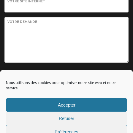
VOTRE SITE INTERNET
VOTRE DEMANDE
Envoyer votre demande
Nous utilisons des cookies pour optimiser notre site web et notre
service.
Accepter
© 2010 - 2023 Copyright by
Référencement google gratuit
|
Refuser
C.G.V.
|
Mentions légales
|All rights reserved - Tous droits
réservés.
Préférences