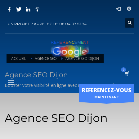
COMMENT ACHETER UN PRESTATION DE
×
REFERENCEMENT ?
UN PROJET ? APPELEZ LE: 06 04 07 53 74
1
Choisir la prestation
2
Ajouter la prestation au panier
3
Régler le panier
ACCUEIL
AGENCE SEO
AGENCE SEO DIJON
Vous recevrez sous 5 jours ouvrés un mail de
confirmation
de
l'exécution de la prestation
Agence SEO Dijon
Horaire d'ouverture
Booster votre visibilité en ligne avec nos experts SEO à Dijon.
REFERENCEZ-VOUS
Lun-Ven 9:00H - 19:00H
MAINTENANT
Sam - 9:00H-17:00H
Dimanche sur RDV !
Agence SEO Dijon