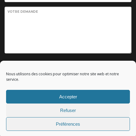
VOTRE DEMANDE
Envoyer votre demande
Nous utilisons des cookies pour optimiser notre site web et notre
service.
Accepter
© 2010 - 2023 Copyright by
Référencement google gratuit
|
Refuser
C.G.V.
|
Mentions légales
|All rights reserved - Tous droits
réservés.
Préférences