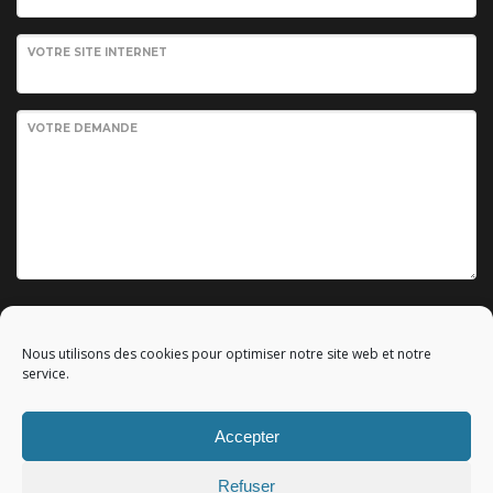
VOTRE SITE INTERNET
VOTRE DEMANDE
Envoyer votre demande
Nous utilisons des cookies pour optimiser notre site web et notre
service.
Accepter
© 2010 - 2023 Copyright by
Référencement google gratuit
|
Refuser
C.G.V.
|
Mentions légales
|All rights reserved - Tous droits